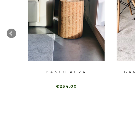
OW
BANCO AGRA
BA
€234,00