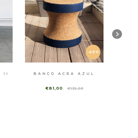
-40%
 II
BANCO ACRA AZUL
BAN
€81,00
€135,00