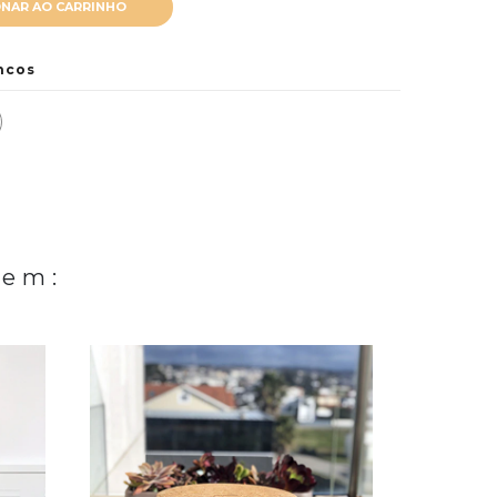
ONAR AO CARRINHO
ncos
 em: