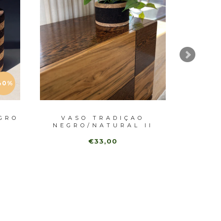
40%
GRO
VASO TRADIÇAO
VAS
NEGRO/NATURAL II
€33,00