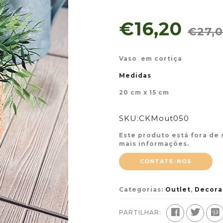
€16,20
€27,
Vaso em cortiça
Medidas
20 cm x 15 cm
SKU:
CKMout050
Este produto está fora de 
mais informações.
CONTATE-NOS
Categorias:
Outlet
,
Decora
PARTILHAR: