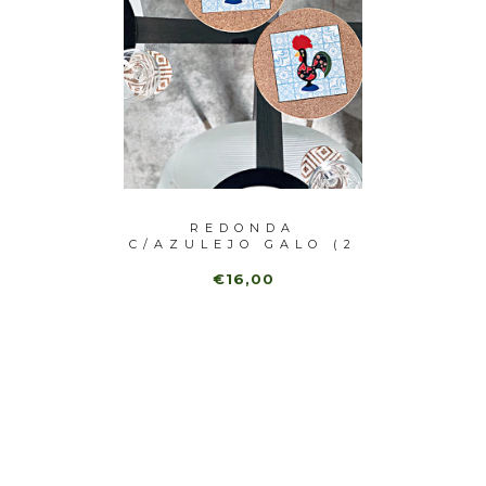
A
REDONDA
BASE
ZUL (2
C/AZULEJO GALO (2
AZUL
UNI)
€16,00