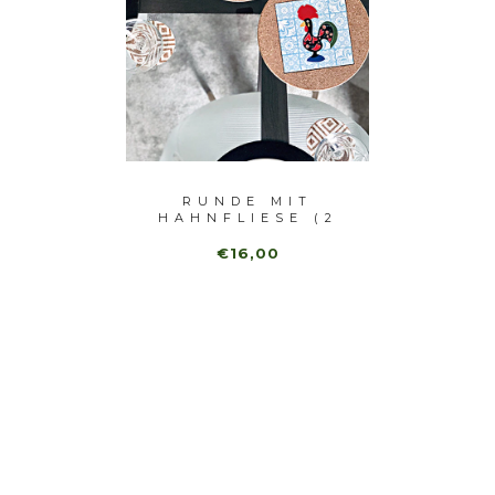
BLAUEN
RUNDE MIT
BASIS
 UNI)
HAHNFLIESE (2
GELB
UNI)
€16,00