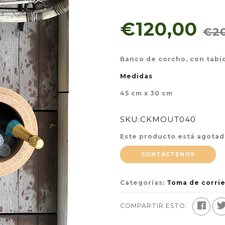
€120,00
€2
Banco de corcho, con tabiq
Medidas
45 cm x 30 cm
SKU:
CKMOUT040
Este producto está agotad
CONTÁCTENOS
Categorías:
Toma de corri
COMPARTIR ESTO: