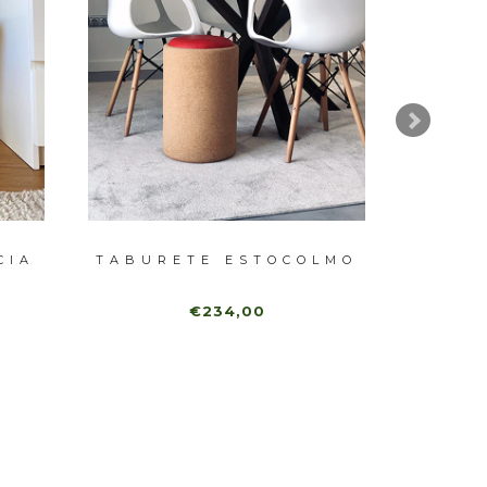
CIA
TABURETE ESTOCOLMO
BA
€234,00
€