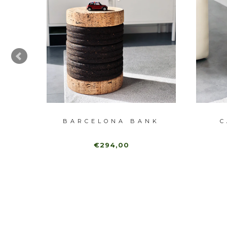
K
BARCELONA BANK
C
€294,00