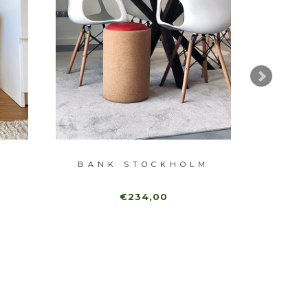
BANK STOCKHOLM
CA
€234,00
€