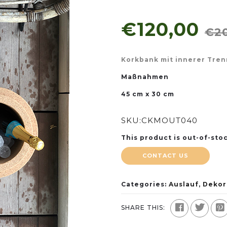
€120,00
€2
Korkbank mit innerer Tre
Maßnahmen
45 cm x 30 cm
SKU:
CKMOUT040
This product is out-of-stoc
CONTACT US
Categories:
Auslauf
,
Dekor
SHARE THIS: