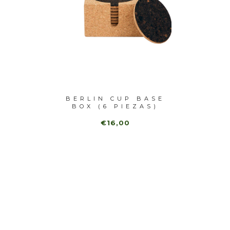
ONDA
BERLIN CUP BASE
BASE
VASOS
BOX (6 PIEZAS)
NEGR
..
€16,00