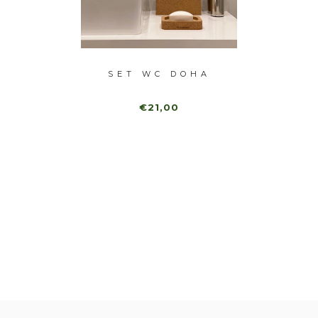
LETTE
SET WC DOHA
SET D
MARM
€21,00