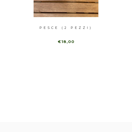
UNI)
PESCE (2 PEZZI)
FISH
MARB
€18,00