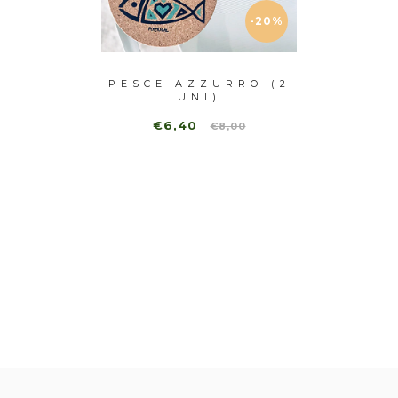
-20%
SH (2
PESCE AZZURRO (2
PINK 
UNI)
€6,40
€
€8,00