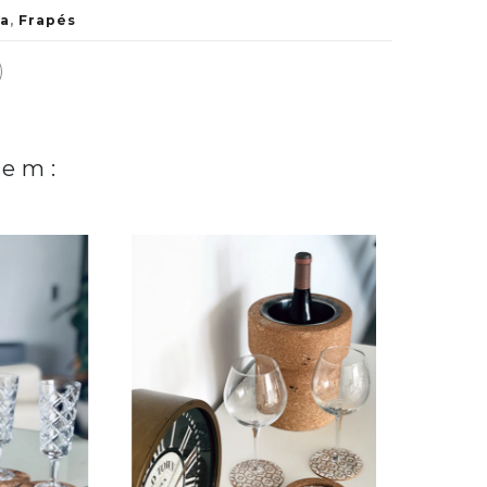
a
,
Frapés
 em: