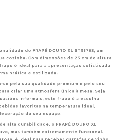
ionalidade do FRAPÉ DOURO XL STRIPES, um
sua cozinha. Com dimensões de 23 cm de altura
 frapé é ideal para a apresentação sofisticada
ma prática e estilizada.
-se pela sua qualidade premium e pelo seu
ara criar uma atmosfera única à mesa. Seja
casiões informais, este frapé é a escolha
bebidas favoritas na temperatura ideal,
ecoração do seu espaço.
s de alta durabilidade, o FRAPÉ DOURO XL
tivo, mas também extremamente funcional.
osa, é ideal para receber garrafas de vinho,