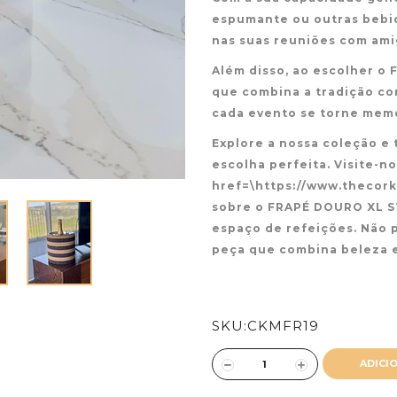
espumante ou outras bebid
nas suas reuniões com amig
Além disso, ao escolher o
que combina a tradição c
cada evento se torne memo
Explore a nossa coleção e
escolha perfeita. Visite-n
href=\https://www.thecor
sobre o FRAPÉ DOURO XL ST
espaço de refeições. Não 
peça que combina beleza e
SKU:
CKMFR19
ADICI