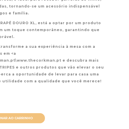
as, tornando-se um acessório indispensável
os e família.
 FRAPÉ DOURO XL, está a optar por um produto
om um toque contemporâneo, garantindo que
rável.
 transforme a sua experiência à mesa com a
os em <a
kman.pt\www.thecorkman.pt e descubra mais
RIPES e outros produtos que vão elevar o seu
perca a oportunidade de levar para casa uma
 utilidade com a qualidade que você merece!
ONAR AO CARRINHO