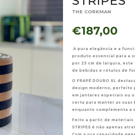
STRIPES
THE CORKMAN
€187,00
A pura elegância e a func
produto essencial para a 
por 23 cm de largura, este
de bebidas e rótulos de for
O FRAPÉ DOURO XL destaca
design moderno, perfeito p
em jantares especiais ou o
certa para manter as suas 
enquanto complementa a d
Feito a partir de materiai
STRIPES é não apenas atra
Com a sua capacidade gener