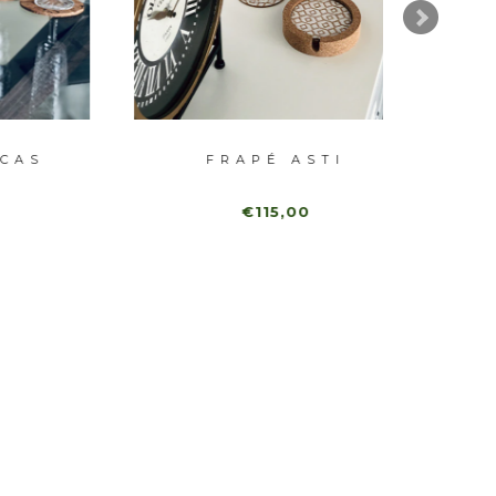
FRAPÉ ASTI
FR
€115,00