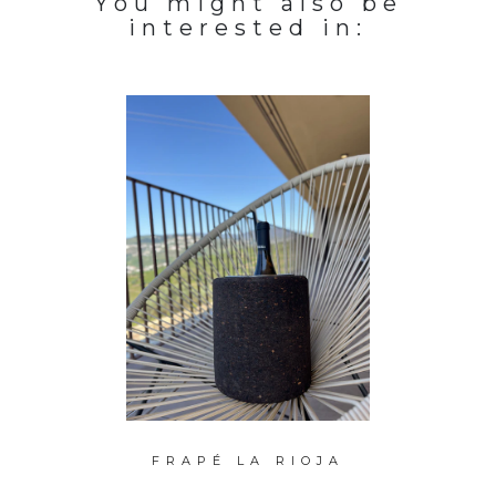
You might also be
interested in:
RO XL
FRAPÉ LA RIOJA
CHA