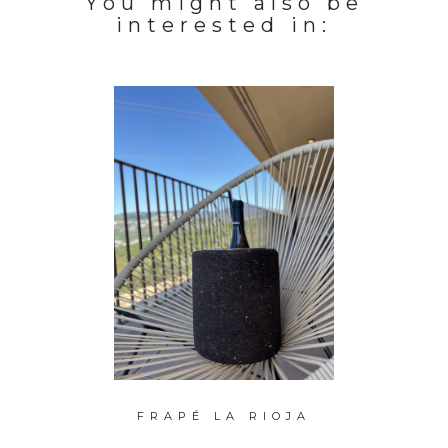
You might also be
interested in:
RO XL
FRAPÉ LA RIOJA
CHA