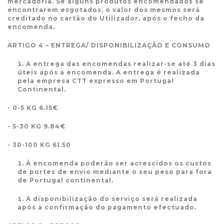
mercadoria. Se alguns produtos encomendados se
encontrarem esgotados, o valor dos mesmos será
creditado no cartão do Utilizador, após o fecho da
encomenda.
ARTIGO 4 – ENTREGA/ DISPONIBILIZAÇÃO E CONSUMO
A entrega das encomendas realizar-se até 3 dias
úteis após a encomenda. A entrega é realizada
pela empresa CTT expresso em Portugal
Continental.
- 0-5 KG 6.15€
- 5-30 KG 9.84€
- 30-100 KG 61.50
À encomenda poderão ser acrescidos os custos
de portes de envio mediante o seu peso para fora
de Portugal continental.
A disponibilização do serviço será realizada
após a confirmação do pagamento efectuado.