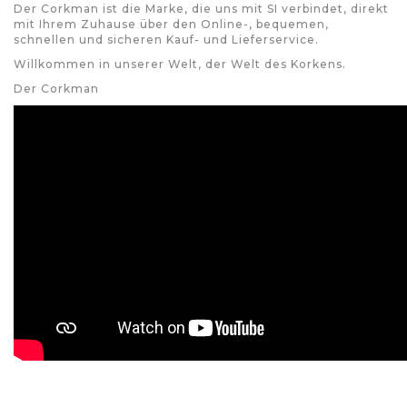
Der Corkman ist die Marke, die uns mit SI verbindet, direkt
mit Ihrem Zuhause über den Online-, bequemen,
schnellen und sicheren Kauf- und Lieferservice.
Willkommen in unserer Welt, der Welt des Korkens.
Der Corkman