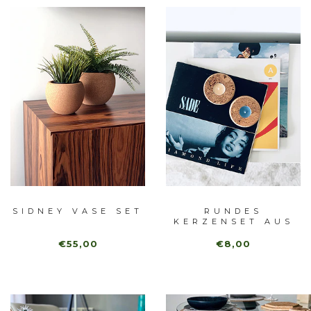
SIDNEY VASE SET
RUNDES
KERZENSET AUS
NATÜRLICHEM
M...
€55,00
€8,00