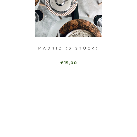
WARZ (
MADRID (3 STÜCK)
NAT
)
€15,00