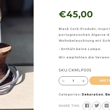
€45,00
Black Cork-Produkt, inspir
portugiesischen Algarve-Kü
Wohnbeleuchtung mit Siche
- Enthält keine Lampe.
Wir empfehlen die Verwend
SKU:
CKMLP005
ADD T
Categories:
Dekoration
,
Be
SHARE THIS: