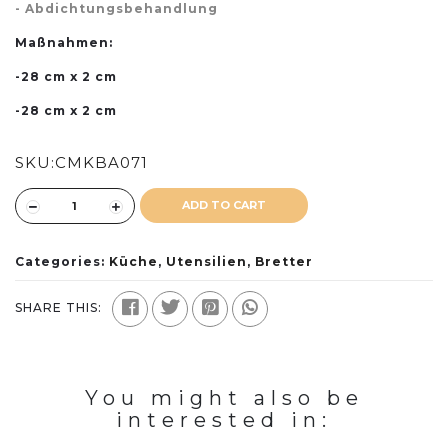
- Abdichtungsbehandlung
Maßnahmen:
-28 cm x 2 cm
-28 cm x 2 cm
SKU:
CMKBA071
ADD TO CART
Categories:
Küche
,
Utensilien
,
Bretter
SHARE THIS:
You might also be
interested in: