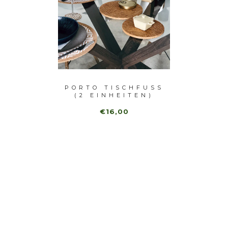
LISBOA
PORTO TISCHFUSS (
PO
UN)
2 EINHEITEN)
TAB
EI
€16,00