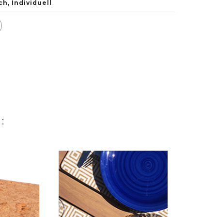
ch
,
Individuell
: