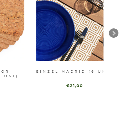
EINZEL MADRID (6 UNI)
RUNDE
I)
INDI
€21,00