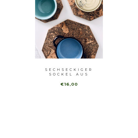
OR (3
SECHSECKIGER
S
)
SOCKEL AUS
MARM
SCHWARZEM ...
€16,00