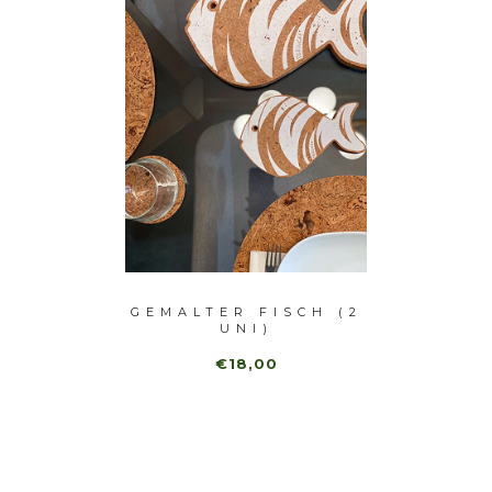
IT
GEMALTER FISCH (2
BLAU
L (2
UNI)
)
€18,00
€